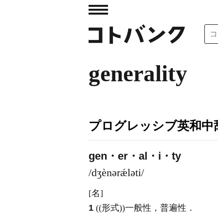
generality
プログレッシブ英和中辞
gen・er・al・i・ty
/dʒènərǽləti/
[名]
1
((形式))一般性，普遍性
．