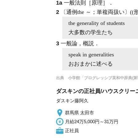
1a
一般法則［原理］
．
2
〔通例the ～；単複両扱い〕(
the generality of
students
大多数の学生たち
3
一般論，概説
．
speak in
generalities
おおまかに述べる
出典
小学館「プログレッシブ英和中辞典(第5
ダスキンの正社員/ハウスクリー
ダスキン藤阿久
群馬県 太田市
月給24万5,000円～31万円
正社員