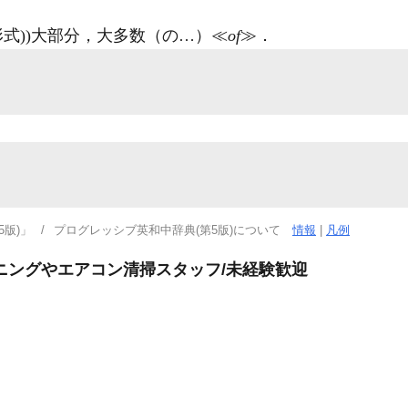
(形式))大部分，大多数（の…）≪
of
≫
．
版)」
プログレッシブ英和中辞典(第5版)について
情報
|
凡例
ニングやエアコン清掃スタッフ/未経験歓迎