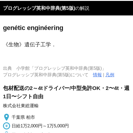
プログレッシブ英和中辞典(第5版)
の解説
genétic enginéering
《生物》
遺伝子工学
．
出典
小学館「プログレッシブ英和中辞典(第5版)」
プログレッシブ英和中辞典(第5版)について
情報
|
凡例
包材配送の2～4tドライバー/中型免許OK・2〜4t・週
1日〜シフト自由
株式会社東総運輸
千葉県 柏市
日給1万2,000円～1万5,000円