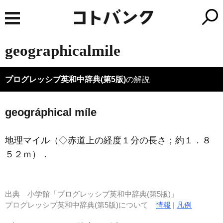
geographicalmile
プログレッシブ英和中辞典(第5版)
の解説
geográphical míle
地理マイル（◇赤道上の経度１分の長さ；約１．８
５２ｍ）
．
出典
小学館「プログレッシブ英和中辞典(第5版)」
プログレッシブ英和中辞典(第5版)について
情報
|
凡例