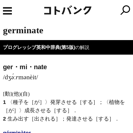
germinate
プログレッシブ英和中辞典(第5版)
の解説
ger・mi・nate
/dʒə́ː
r
mənèit/
[動]
(他)
(自)
1
〈種子を［が］〉発芽させる［する］；〈植物を
［が］〉成長させる［する］
．
2
生み出す［出される］；発達させる［する］
．