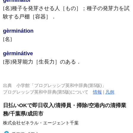
gérminàtor
[名]
種子を発芽させる人［もの］；種子の発芽力を試
験する戸棚［容器］
．
gèrminátion
[名]
gèrminátive
[形]
発芽能力［生長力］のある
．
出典
小学館「プログレッシブ英和中辞典(第5版)」
プログレッシブ英和中辞典(第5版)について
情報
|
凡例
日払いOKで即日収入/清掃員・掃除/空港内の清掃業
務/千葉県/成田市
株式会社ゼネラル・エージェント千葉