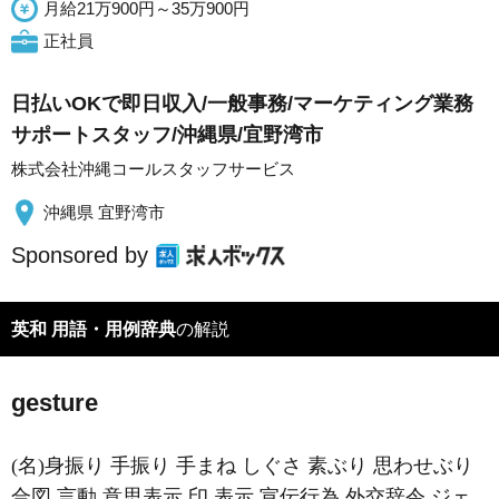
月給21万900円～35万900円
正社員
日払いOKで即日収入/一般事務/マーケティング業務
サポートスタッフ/沖縄県/宜野湾市
株式会社沖縄コールスタッフサービス
沖縄県 宜野湾市
Sponsored by
英和 用語・用例辞典
の解説
gesture
(名)身振り 手振り 手まね しぐさ 素ぶり 思わせぶり
合図 言動 意思表示 印 表示 宣伝行為 外交辞令 ジェ