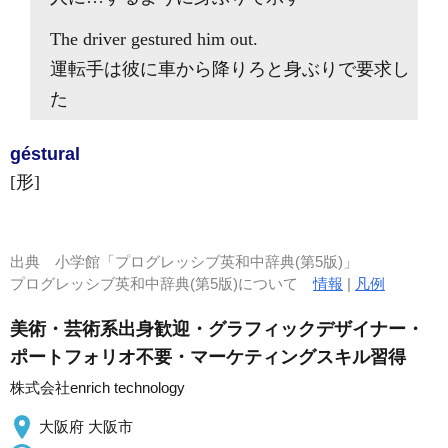
The driver
gestured
him out.
運転手は彼に車から降りろと身ぶりで要求し
た
géstural
[形]
出典
小学館「プログレッシブ英和中辞典(第5版)」
プログレッシブ英和中辞典(第5版)について
情報
|
凡例
美術・芸術系出身歓迎・グラフィックデザイナー・
ポートフォリオ不要・マーケティングスキル習得
株式会社enrich technology
大阪府 大阪市