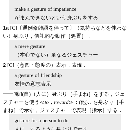
make a
gesture
of impatience
がまんできないという身ぶりをする
1a
[C]
〔通例修飾語を伴って〕（気持ちなどを伴わな
い）身ぶり，儀礼的な動作［処置］
．
a mere
gesture
（本心でない）単なるジェスチャー
2
[C]
（意図・態度の）表示，表現
．
a
gesture
of friendship
友情の意志表示
━━
[動]
(自)
（人に）身ぶり［手まね］をする，ジェ
スチャーを使う≪
to
，
toward
≫；
(他)
…を身ぶり［手
まね］で示す，ジェスチャーで表現［指示］する
．
gesture
for a person to do
人に…するように身ぶりで示す