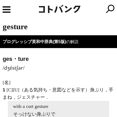
gesture
プログレッシブ英和中辞典(第5版)
の解説
ges・ture
/dʒéstʃə
r
/
[名]
1
[C]
[U]
（ある気持ち・意図などを示す）身ぶり，手
まね，ジェスチャー
．
with a curt
gesture
そっけない身ぶりで