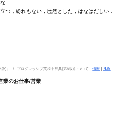
うな
．
立つ，紛れもない，歴然とした，はなはだしい
．
版)」
プログレッシブ英和中辞典(第5版)について
情報
|
凡例
営業のお仕事/営業