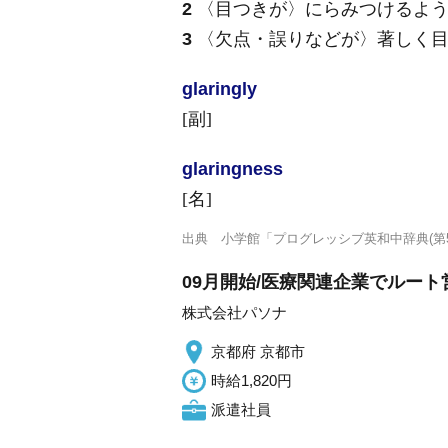
2
〈目つきが〉にらみつけるよ
3
〈欠点・誤りなどが〉著しく目
glaring
ly
[副]
glaring
ness
[名]
出典
小学館「プログレッシブ英和中辞典(第5
09月開始/医療関連企業でルート
株式会社パソナ
京都府 京都市
時給1,820円
派遣社員