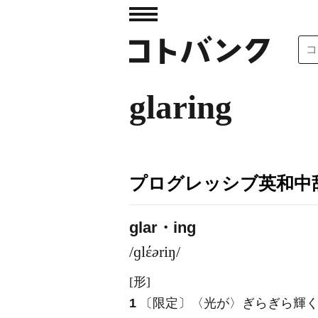
glaring
プログレッシブ英和中辞
glar・ing
/ɡlέ
ə
riŋ/
[形]
1
〔限定〕〈光が〉ぎらぎら輝く