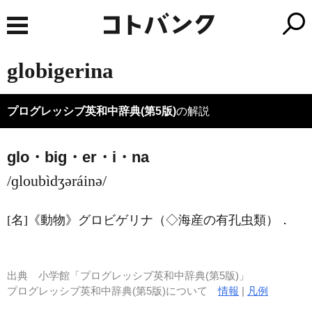
globigerina
プログレッシブ英和中辞典(第5版)
の解説
glo・big・er・i・na
/ɡloubìdʒəráinə/
[名]
《動物》
グロビゲリナ（◇海産の有孔虫類）
．
出典
小学館「プログレッシブ英和中辞典(第5版)」
プログレッシブ英和中辞典(第5版)について
情報
|
凡例