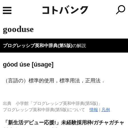
gooduse
プログレッシブ英和中辞典(第5版)
の解説
góod úse [úsage]
（言語の）標準的使用，標準用法，正用法
．
出典
小学館「プログレッシブ英和中辞典(第5版)」
プログレッシブ英和中辞典(第5版)について
情報
|
凡例
「新生活デビュー応援!」未経験採用枠/ガチャガチャ