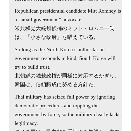
Republican presidential candidate Mitt Romney is
a “small government” advocate.
米共和党大統領候補のミット・ロムニー氏
は、「小さな政府」を唱えている。
So long as the North Korea’s authoritarian
government responds in kind, South Korea will
try to build trust.
北朝鮮の独裁政権が同様に対応するかぎり、
韓国は、信頼醸成に努める方針だ。
Thai military has seized full power by ignoring
democratic procedures and toppling the
government by force, so the military clearly lacks
legitimacy.