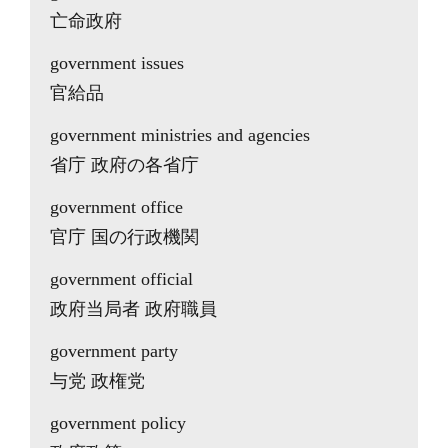
亡命政府
government issues
官給品
government ministries and agencies
省庁 政府の各省庁
government office
官庁 国の行政機関
government official
政府当局者 政府職員
government party
与党 政権党
government policy