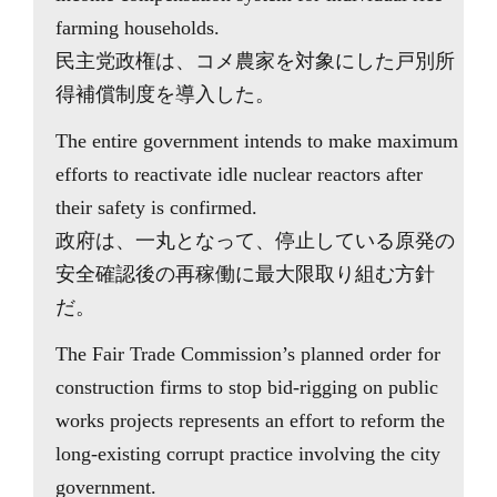
farming households.
民主党政権は、コメ農家を対象にした戸別所
得補償制度を導入した。
The entire government intends to make maximum
efforts to reactivate idle nuclear reactors after
their safety is confirmed.
政府は、一丸となって、停止している原発の
安全確認後の再稼働に最大限取り組む方針
だ。
The Fair Trade Commission’s planned order for
construction firms to stop bid-rigging on public
works projects represents an effort to reform the
long-existing corrupt practice involving the city
government.