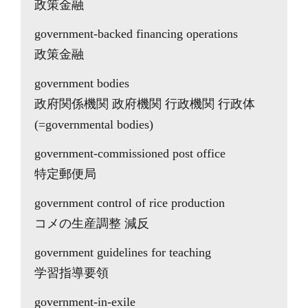
政策金融
government-backed financing operations
政策金融
government bodies
政府関係機関 政府機関 行政機関 行政体
(=governmental bodies)
government-commissioned post office
特定郵便局
government control of rice production
コメの生産調整 減反
government guidelines for teaching
学習指導要領
government-in-exile