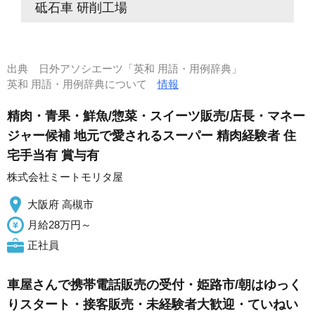
砥石車 研削工場
出典
日外アソシエーツ「英和 用語・用例辞典」
英和 用語・用例辞典について
情報
精肉・青果・鮮魚/惣菜・スイーツ販売/店長・マネー
ジャー候補 地元で愛されるスーパー 精肉経験者 住
宅手当有 賞与有
株式会社ミートモリタ屋
大阪府 高槻市
月給28万円～
正社員
車屋さんで携帯電話販売の受付・姫路市/朝はゆっく
りスタート・接客販売・未経験者大歓迎・ていねい