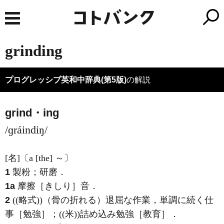
grinding
プログレッシブ英和中辞典(第5版)
の解説
grind・ing
/ɡráindiŋ/
[名]
〔a [the] ～〕
1
製粉；研磨
．
1a
摩擦［きしり］音
．
2
((略式))（骨の折れる）退屈な作業，単調に続く仕
事［勉強］；((米))詰め込み勉強［教育］
．