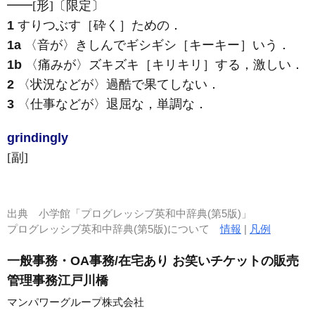
━━
[形]
〔限定〕
1
すりつぶす［砕く］ための
．
1a
〈音が〉きしんでギシギシ［キーキー］いう
．
1b
〈痛みが〉ズキズキ［キリキリ］する，激しい
．
2
〈状況などが〉過酷で果てしない
．
3
〈仕事などが〉退屈な，単調な
．
grinding
ly
[副]
出典
小学館「プログレッシブ英和中辞典(第5版)」
プログレッシブ英和中辞典(第5版)について
情報
|
凡例
一般事務・OA事務/在宅あり お笑いチケットの販売
管理事務江戸川橋
マンパワーグループ株式会社