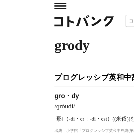
grody
プログレッシブ英和中辞
gro・dy
/ɡróudi/
[形]
（-di・er；-di・est）
((米俗
出典
小学館「プログレッシブ英和中辞典(第5