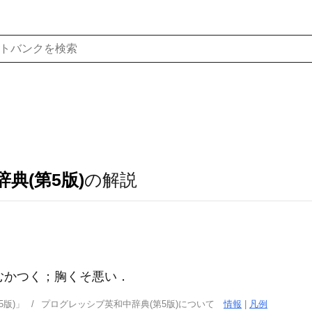
典(第5版)
の解説
))むかつく；胸くそ悪い
．
版)」
プログレッシブ英和中辞典(第5版)について
情報
|
凡例