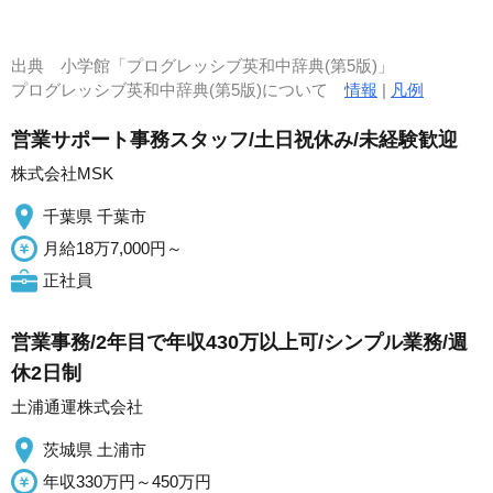
出典
小学館「プログレッシブ英和中辞典(第5版)」
プログレッシブ英和中辞典(第5版)について
情報
|
凡例
営業サポート事務スタッフ/土日祝休み/未経験歓迎
株式会社MSK
千葉県 千葉市
月給18万7,000円～
正社員
営業事務/2年目で年収430万以上可/シンプル業務/週
休2日制
土浦通運株式会社
茨城県 土浦市
年収330万円～450万円