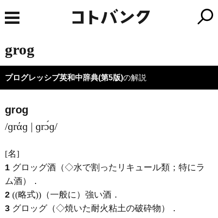
grog
プログレッシブ英和中辞典(第5版)
の解説
grog
/ɡrάɡ | ɡrɔ́ɡ/
[名]
1
グロッグ酒（◇水で割ったリキュール類；特にラ
ム酒）
．
2
((略式))（一般に）強い酒
．
3
グロッグ（◇焼いた耐火粘土の破砕物）
．