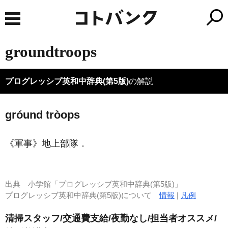
groundtroops
プログレッシブ英和中辞典(第5版)
の解説
gróund tròops
《軍事》
地上部隊
．
出典
小学館「プログレッシブ英和中辞典(第5版)」
プログレッシブ英和中辞典(第5版)について
情報
|
凡例
清掃スタッフ/交通費支給/夜勤なし/担当者オススメ/