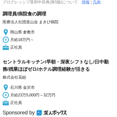
プログレッシブ英和中辞典(第5版)について
情報
|
凡例
調理員/病院食の調理
医療法人社団造山会 まきび病院
岡山県 倉敷市
月給18万円～
正社員
セントラルキッチン/早朝・深夜シフトなし/日中勤
務/残業ほぼゼロ/ホテル調理経験が活きる
株式会社花組
石川県 金沢市
月給23万5,000円～32万円
正社員
Sponsored by