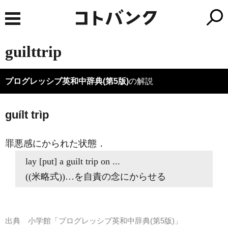
guilttrip
プログレッシブ英和中辞典(第5版)
の解説
guílt trìp
罪悪感にかられた状態
．
lay [put] a
guilt trip
on ...
((米略式))…を自責の念にからせる
出典
小学館「プログレッシブ英和中辞典(第5版)」