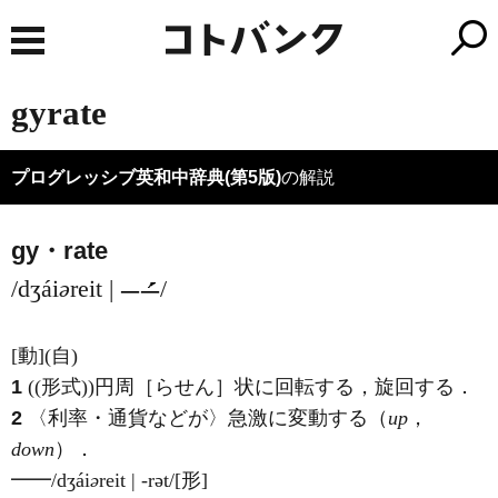
gyrate
プログレッシブ英和中辞典(第5版)
の解説
gy・rate
/dʒái
ə
reit |
/
[動]
(自)
1
((形式))円周［らせん］状に回転する，旋回する
．
2
〈利率・通貨などが〉急激に変動する（
up
，
down
）
．
━━
/dʒái
ə
reit | -rət/
[形]