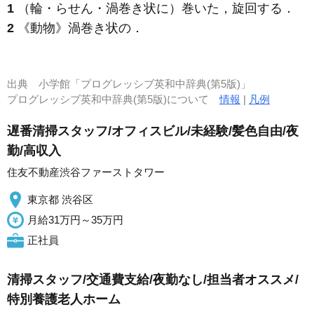
1
（輪・らせん・渦巻き状に）巻いた，旋回する
．
2
《動物》
渦巻き状の
．
出典
小学館「プログレッシブ英和中辞典(第5版)」
プログレッシブ英和中辞典(第5版)について
情報
|
凡例
遅番清掃スタッフ/オフィスビル/未経験/髪色自由/夜
勤/高収入
住友不動産渋谷ファーストタワー
東京都 渋谷区
月給31万円～35万円
正社員
清掃スタッフ/交通費支給/夜勤なし/担当者オススメ/
特別養護老人ホーム