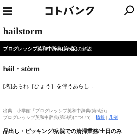
hailstorm
プログレッシブ英和中辞典(第5版)
の解説
háil・stòrm
[名]
あられ［ひょう］を伴うあらし
．
出典
小学館「プログレッシブ英和中辞典(第5版)」
プログレッシブ英和中辞典(第5版)について
情報
|
凡例
品出し・ピッキング/病院での清掃業務/土日のみ