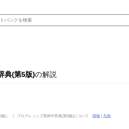
典(第5版)
の解説
版)」
プログレッシブ英和中辞典(第5版)について
情報
|
凡例