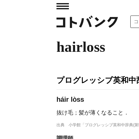
hairloss
プログレッシブ英和中辞
háir lòss
抜け毛；髪が薄くなること
．
出典
小学館「プログレッシブ英和中辞典(第5
調理師