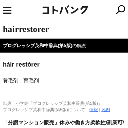
hairrestorer
プログレッシブ英和中辞典(第5版)
の解説
háir restòrer
養毛剤，育毛剤
．
出典
小学館「プログレッシブ英和中辞典(第5版)」
プログレッシブ英和中辞典(第5版)について
情報
|
凡例
「分譲マンション販売」休みや働き方柔軟性/副業可/