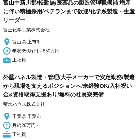
富山中新川郡/転勤無/医薬品の製造管理職候補 増産
に伴い積極採用/ベテランまで歓迎/化学系製造・生産
リーダー
富士化学工業株式会社
富山県 上市町
年収650万円～850万円
正社員
外壁パネル製造・管理/大手メーカーで安定勤務/製造
から現場を支えるポジションへ/未経験OK/入社祝い
金&資格取得支援あり/無料の社員寮完備
積水ハウス株式会社
千葉県 千葉市
月給26万円～
正社員