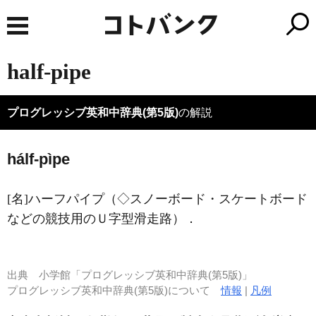
half-pipe
プログレッシブ英和中辞典(第5版)
の解説
hálf-pìpe
[名]
ハーフパイプ（◇スノーボード・スケートボード
などの競技用のＵ字型滑走路）
．
出典
小学館「プログレッシブ英和中辞典(第5版)」
プログレッシブ英和中辞典(第5版)について
情報
|
凡例