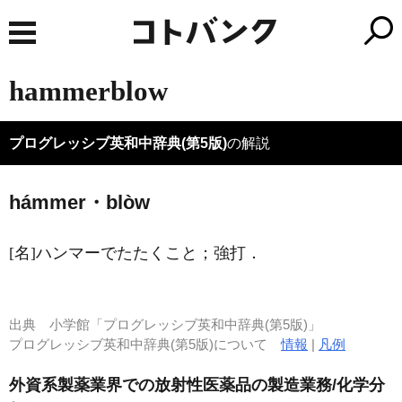
hammerblow
プログレッシブ英和中辞典(第5版)
の解説
hámmer・blòw
[名]
ハンマーでたたくこと；強打
．
出典
小学館「プログレッシブ英和中辞典(第5版)」
プログレッシブ英和中辞典(第5版)について
情報
|
凡例
外資系製薬業界での放射性医薬品の製造業務/化学分