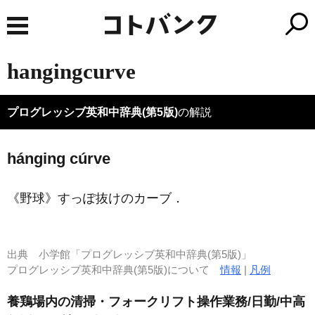
hangingcurve
プログレッシブ英和中辞典(第5版)
の解説
hánging cúrve
《野球》
すっぽ抜けのカーブ
．
出典
小学館「プログレッシブ英和中辞典(第5版)」
プログレッシブ英和中辞典(第5版)について
情報
|
凡例
養鶏場内の清掃・フォークリフト操作業務/日勤/中高