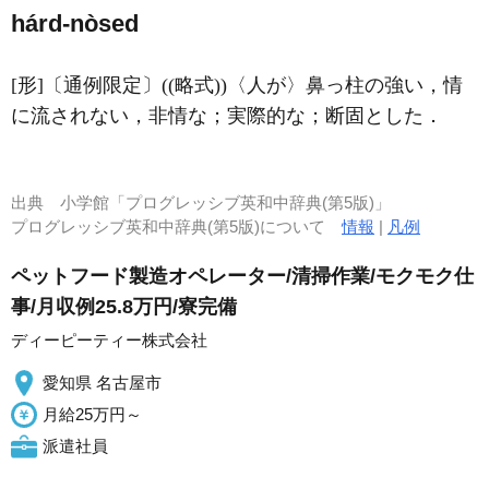
hárd-nòsed
[形]
〔通例限定〕((略式))〈人が〉鼻っ柱の強い，情
に流されない，非情な；実際的な；断固とした
．
出典
小学館「プログレッシブ英和中辞典(第5版)」
プログレッシブ英和中辞典(第5版)について
情報
|
凡例
ペットフード製造オペレーター/清掃作業/モクモク仕
事/月収例25.8万円/寮完備
ディーピーティー株式会社
愛知県 名古屋市
月給25万円～
派遣社員