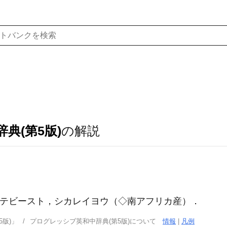
典(第5版)
の解説
テビースト，シカレイヨウ（◇南アフリカ産）
．
版)」
プログレッシブ英和中辞典(第5版)について
情報
|
凡例