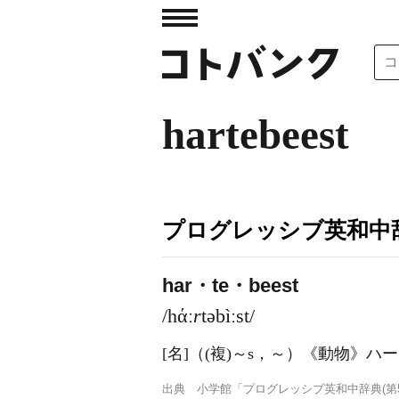
hartebeest
プログレッシブ英和中辞
har・te・beest
/hάː
r
təbìːst/
[名]
（
(複)
～s，～）
《動物》
ハー
出典
小学館「プログレッシブ英和中辞典(第5