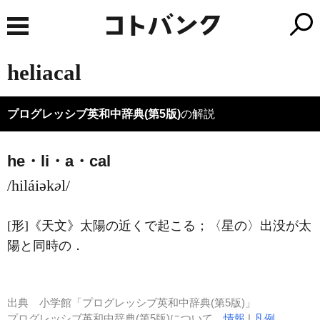
heliacal
プログレッシブ英和中辞典(第5版)
の解説
he・li・a・cal
/hiláiək
ə
l/
[形]
《天文》
太陽の近くで起こる；〈星の〉出没が太
陽と同時の
．
出典
小学館「プログレッシブ英和中辞典(第5版)」
プログレッシブ英和中辞典(第5版)について
情報
|
凡例