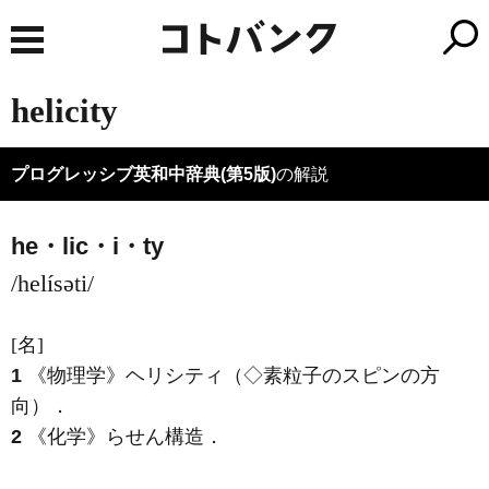
helicity
プログレッシブ英和中辞典(第5版)
の解説
he・lic・i・ty
/helísəti/
[名]
1
《物理学》
ヘリシティ（◇素粒子のスピンの方
向）
．
2
《化学》
らせん構造
．