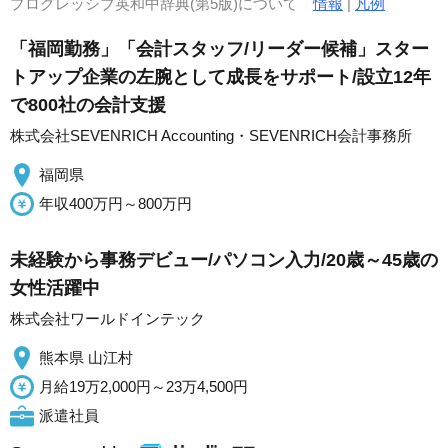
プログレッシブ英和中辞典(第5版)について
情報
|
凡例
「福岡勤務」「会計スタッフ/リーダー候補」スター
トアップ企業の左腕として成長をサポート/設立12年
で800社の会計支援
株式会社SEVENRICH Accounting・SEVENRICH会計事務所
福岡県
年収400万円～800万円
未経験から事務デビュー/パソコン入力/20歳～45歳の
女性活躍中
株式会社ワールドインテック
熊本県 山江村
月給19万2,000円～23万4,500円
派遣社員