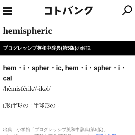
hemispheric
プログレッシブ英和中辞典(第5版)
の解説
hem・i・spher・ic,
hem・i・spher・
i・
cal
/hèmisférik/
/-ik
ə
l/
[形]
半球の；半球形の
．
出典
小学館「プログレッシブ英和中辞典(第5版)」