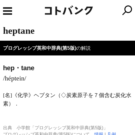
heptane
プログレッシブ英和中辞典(第5版)
の解説
hep・tane
/héptein/
[名]
《化学》
ヘプタン（◇炭素原子を７個含む炭化水
素）
．
出典
小学館「プログレッシブ英和中辞典(第5版)」
プログレッシブ英和中辞典(第5版)について
情報
|
凡例