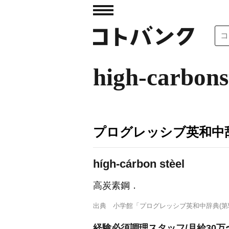
high-carbons
プログレッシブ英和中辞
hígh-cárbon stèel
高炭素鋼
．
出典
小学館「プログレッシブ英和中辞典(第5
経験必須調理スタッフ/月給30万〜