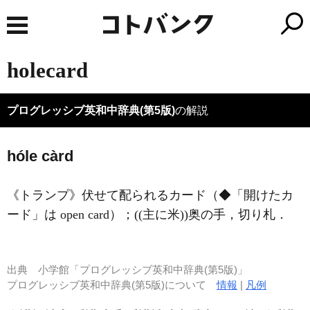
holecard
プログレッシブ英和中辞典(第5版)
の解説
hóle càrd
《トランプ》
伏せて配られるカード（◆「開けたカ
ード」は open card）；((主に米))奥の手，切り札
．
出典
小学館「プログレッシブ英和中辞典(第5版)」
プログレッシブ英和中辞典(第5版)について
情報
|
凡例