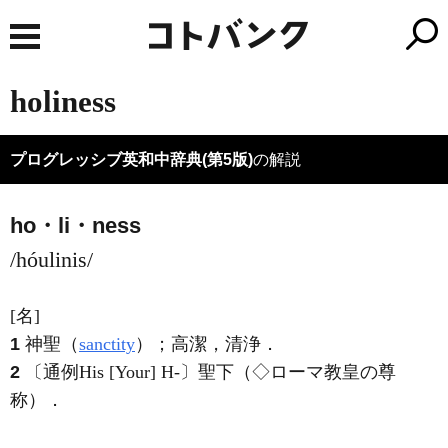
holiness
プログレッシブ英和中辞典(第5版)
の解説
ho・li・ness
/hóulinis/
[名]
1
神聖（
sanctity
）；高潔，清浄
．
2
〔通例His [Your] H-〕聖下（◇ローマ教皇の尊
称）
．