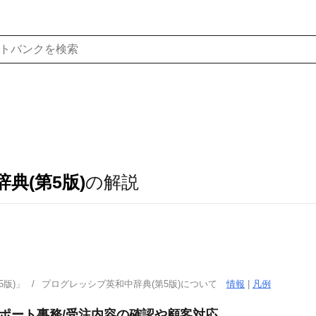
典(第5版)
の解説
版)」
プログレッシブ英和中辞典(第5版)について
情報
|
凡例
サポート事務/受注内容の確認や顧客対応