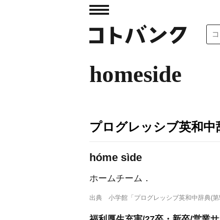
homeside
プログレッシブ英和中辞
hóme sìde
ホームチーム
．
出典
小学館「プログレッシブ英和中辞典(第5
福利厚生充実/27卒・新卒/営業