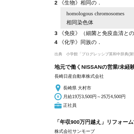
2
《生物》
相同の
．
homologous
chromosomes
相同染色体
3
《免疫》
（細菌と免疫血清と
4
《化学》
同族の
．
出典
小学館「プログレッシブ英和中辞典(第5
地元で働くNISSANの営業/未
長崎日産自動車株式会社
長崎県 大村市
月給19万3,500円～25万4,500円
正社員
「年収900万円越え」リフォーム営
株式会社サンモーブ