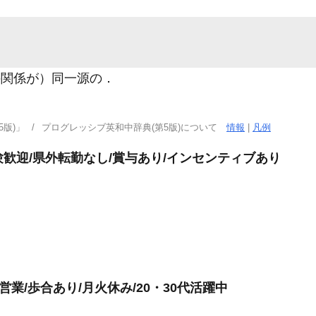
の関係が）同一源の
．
版)」
プログレッシブ英和中辞典(第5版)について
情報
|
凡例
経験歓迎/県外転勤なし/賞与あり/インセンティブあり
業/歩合あり/月火休み/20・30代活躍中