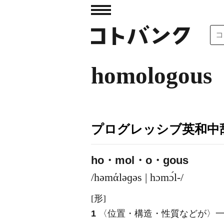
homologous
プログレッシブ英和中辞
ho・mol・o・gous
/həmάləɡəs | hɔmɔ́l-/
[形]
1
〈位置・構造・性質などが〉一