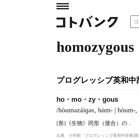
homozygous
プログレッシブ英和中辞
ho・mo・zy・gous
/hòuməzáiɡəs, hὰm- | hòum-, 
[形]
《生物》
同形（接合）の
．
出典
小学館「プログレッシブ英和中辞典(第5