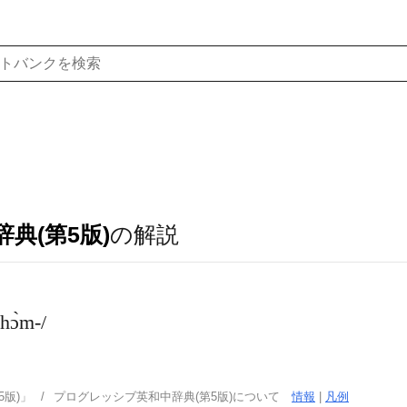
典(第5版)
の解説
hɔ̀m-/
版)」
プログレッシブ英和中辞典(第5版)について
情報
|
凡例