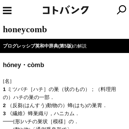
honeycomb
プログレッシブ英和中辞典(第5版)
の解説
hóney・còmb
[名]
1
ミツバチ［ハチ］の巣（状のもの）；（料理用
の）ハチの巣の一部
．
2
（反芻
(はんすう)
動物の）蜂
(はち)
の巣胃
．
3
《繊維》
蜂巣織り，ハニカム
．
━━
[形]
ハチの巣状［模様］の
．