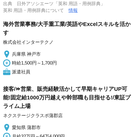
出典
日外アソシエーツ「英和 用語・用例辞典」
英和 用語・用例辞典について
情報
海外営業事務/大手重工業/英語やExcelスキルを活か
す
株式会社インターテクノ
兵庫県 神戸市
時給1,500円～1,700円
派遣社員
接客/⏩️営業、販売経験活かして早期キャリアUP可
能!固定給1000万円越えや幹部職も目指せる!/東証プ
ライム上場
ネクステージクラスポ蒲郡店
愛知県 蒲郡市
月給32万円～64万4,000円