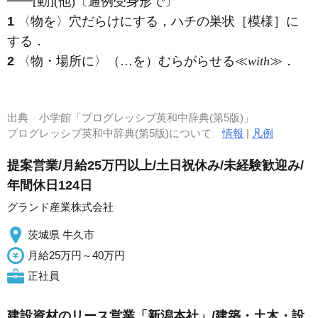
━━
[動]
(他)
〔通例受身形で〕
1
〈物を〉穴だらけにする，ハチの巣状［模様］に
する
．
2
〈物・場所に〉（…を）むらがらせる≪
with
≫
．
出典
小学館「プログレッシブ英和中辞典(第5版)」
プログレッシブ英和中辞典(第5版)について
情報
|
凡例
提案営業/月給25万円以上/土日祝休み/未経験歓迎み/
年間休日124日
グランド産業株式会社
茨城県 牛久市
月給25万円～40万円
正社員
建設資材のリース営業「新潟本社」/建築・土木・設