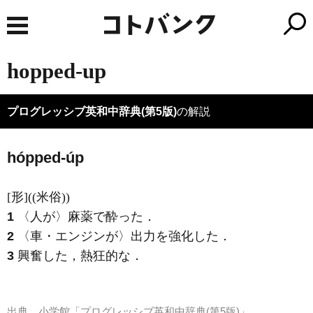
hopped-up
プログレッシブ英和中辞典(第5版)
の解説
hópped-úp
[形]
((米俗))
1
〈人が〉麻薬で酔った
．
2
〈車・エンジンが〉出力を強化した
．
3
興奮した，熱狂的な
．
出典
小学館「プログレッシブ英和中辞典(第5版)」