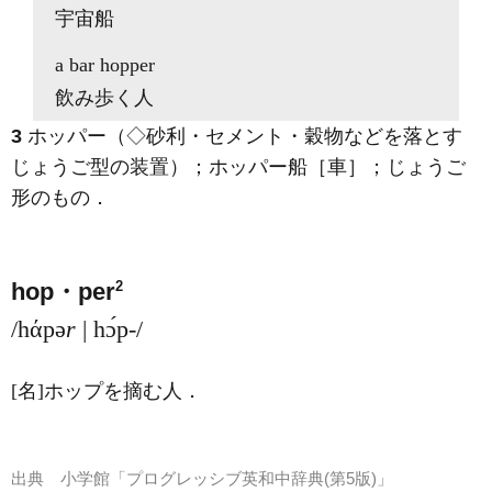
宇宙船
a bar
hopper
飲み歩く人
3
ホッパー（◇砂利・セメント・穀物などを落とす
じょうご型の装置）；ホッパー船［車］；じょうご
形のもの
．
2
hop・per
/hάpə
r
| hɔ́p-/
[名]
ホップを摘む人
．
出典
小学館「プログレッシブ英和中辞典(第5版)」