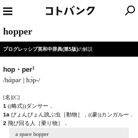
hopper
プログレッシブ英和中辞典(第5版)
の解説
1
hop・per
/hάpə
r
| hɔ́p-/
[名]
[C]
1
((略式))ダンサー
．
1a
ぴょんぴょん跳ぶ虫［動物］，((豪))カンガルー
．
2
飛び回る人［乗り物］
．
a space
hopper