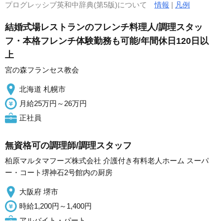
プログレッシブ英和中辞典(第5版)について
情報
|
凡例
結婚式場レストランのフレンチ料理人/調理スタッ
フ・本格フレンチ体験勤務も可能/年間休日120日以
上
宮の森フランセス教会
北海道 札幌市
月給25万円～26万円
正社員
無資格可の調理師/調理スタッフ
柏原マルタマフーズ株式会社 介護付き有料老人ホーム スーパ
ー・コート堺神石2号館内の厨房
大阪府 堺市
時給1,200円～1,400円
アルバイト・パート