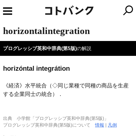
horizontalintegration
プログレッシブ英和中辞典(第5版)
の解説
horizóntal integrátion
《経済》
水平統合（◇同じ業種で同種の商品を生産
する企業同士の統合）
．
出典
小学館「プログレッシブ英和中辞典(第5版)」
プログレッシブ英和中辞典(第5版)について
情報
|
凡例