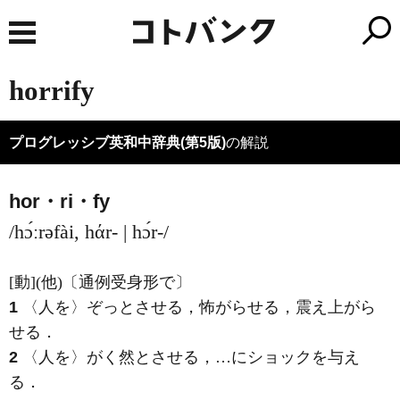
horrify
プログレッシブ英和中辞典(第5版)
の解説
hor・ri・fy
/hɔ́ːrəfài, hάr- | hɔ́r-/
[動]
(他)
〔通例受身形で〕
1
〈人を〉ぞっとさせる，怖がらせる，震え上がら
せる
．
2
〈人を〉がく然とさせる，…にショックを与え
る
．