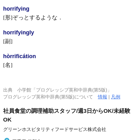
horrify
ing
[形]
ぞっとするような
．
horrify
ingly
[副]
hòrrificátion
[名]
出典
小学館「プログレッシブ英和中辞典(第5版)」
プログレッシブ英和中辞典(第5版)について
情報
|
凡例
社員食堂の調理補助スタッフ/週3日からOK/未経験
OK
グリーンホスピタリティフードサービス株式会社