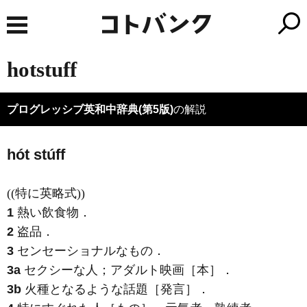
hotstuff
プログレッシブ英和中辞典(第5版)
の解説
hót stúff
((特に英略式))
1
熱い飲食物
．
2
盗品
．
3
センセーショナルなもの
．
3a
セクシーな人；アダルト映画［本］
．
3b
火種となるような話題［発言］
．