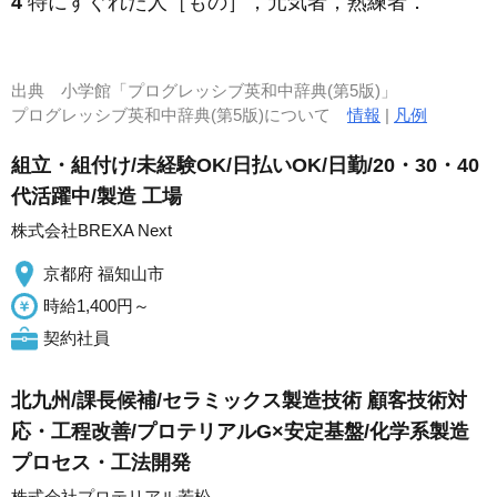
4
特にすぐれた人［もの］，元気者，熟練者
．
出典
小学館「プログレッシブ英和中辞典(第5版)」
プログレッシブ英和中辞典(第5版)について
情報
|
凡例
組立・組付け/未経験OK/日払いOK/日勤/20・30・40
代活躍中/製造 工場
株式会社BREXA Next
京都府 福知山市
時給1,400円～
契約社員
北九州/課長候補/セラミックス製造技術 顧客技術対
応・工程改善/プロテリアルG×安定基盤/化学系製造
プロセス・工法開発
株式会社プロテリアル若松