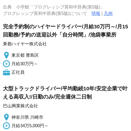
出典
小学館「プログレッシブ英和中辞典(第5版)」
プログレッシブ英和中辞典(第5版)について
情報
|
凡例
完全予約制のハイヤードライバー/月給30万円～/月15
回勤務/予約の送迎以外「自分時間」/池袋事業所
東都ハイヤー株式会社
東京都 豊島区
月給30万円～
正社員
大型トラックドライバー/平均勤続10年!安定企業で叶
える高収入!/日勤のみ/完全週休二日制
巴山興業株式会社
神奈川県 川崎市
月給34万5,000円～