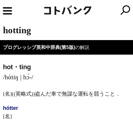
hotting
プログレッシブ英和中辞典(第5版)
の解説
hot・ting
/hάtiŋ | hɔ́-/
[名]
((英略式))盗んだ車で無謀な運転を競うこと
．
hótter
[名]