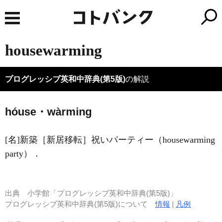
housewarming
プログレッシブ英和中辞典(第5版)
の解説
hóuse・wàrming
[名]
新築［新居移転］祝いパーティー（housewarming
party）
．
出典
小学館「プログレッシブ英和中辞典(第5版)」
プログレッシブ英和中辞典(第5版)について
情報
|
凡例