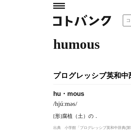
humous
プログレッシブ英和中辞
hu・mous
/hjúːməs/
[形]
腐植（土）の
．
出典
小学館「プログレッシブ英和中辞典(第5