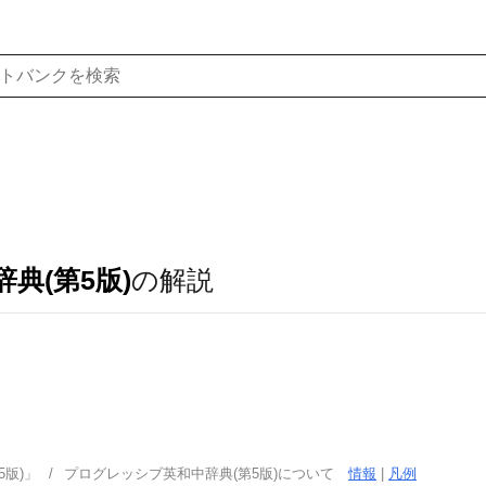
典(第5版)
の解説
版)」
プログレッシブ英和中辞典(第5版)について
情報
|
凡例