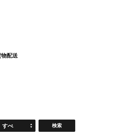
貨物配送
すべ
て