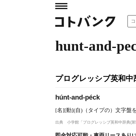
hunt-and-pe
プログレッシブ英和中辞
húnt-and-péck
[名]
[動]
(自)
（タイプの）文字盤
出典
小学館「プログレッシブ英和中辞典(第5
即金対応可能・車両リースあり!