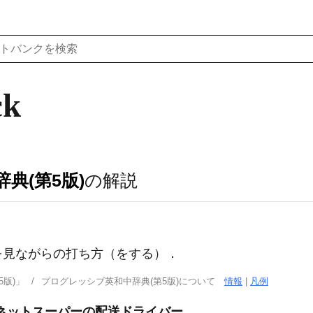
ck
典(第5版)
の解説
を見ながらの打ち方（をする）
．
版)」
プログレッシブ英和中辞典(第5版)について
情報
|
凡例
ネットスーパーの配送ドライバー