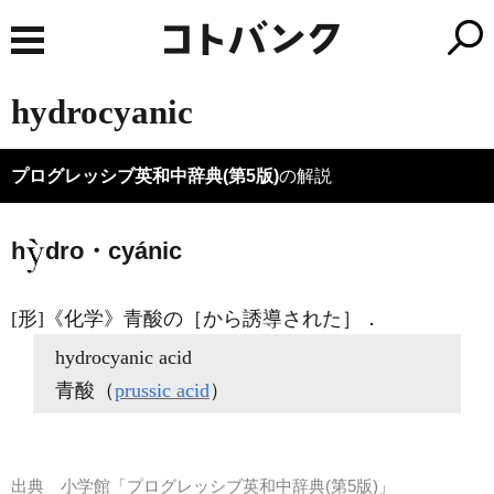
hydrocyanic
プログレッシブ英和中辞典(第5版)
の解説
h
dro・cyánic
[形]
《化学》
青酸の［から誘導された］
．
hydrocyanic
acid
青酸（
prussic acid
）
出典
小学館「プログレッシブ英和中辞典(第5版)」