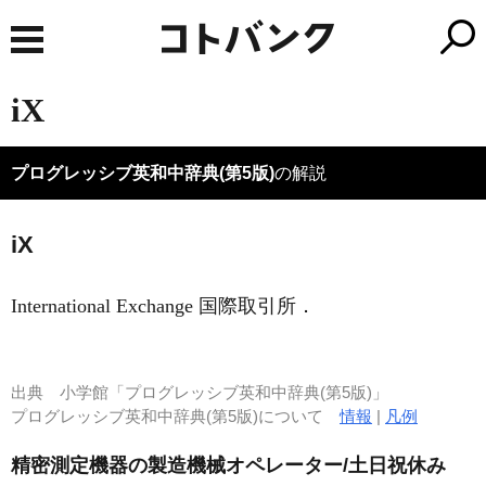
iX
プログレッシブ英和中辞典(第5版)
の解説
iX
International Exchange 国際取引所
．
出典
小学館「プログレッシブ英和中辞典(第5版)」
プログレッシブ英和中辞典(第5版)について
情報
|
凡例
精密測定機器の製造機械オペレーター/土日祝休み