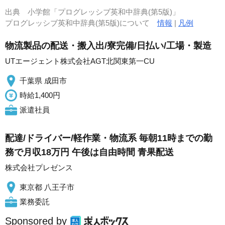
出典
小学館「プログレッシブ英和中辞典(第5版)」
プログレッシブ英和中辞典(第5版)について
情報
|
凡例
物流製品の配送・搬入出/寮完備/日払い/工場・製造
UTエージェント株式会社AGT北関東第一CU
千葉県 成田市
時給1,400円
派遣社員
配達/ドライバー/軽作業・物流系 毎朝11時までの勤
務で月収18万円 午後は自由時間 青果配送
株式会社プレゼンス
東京都 八王子市
業務委託
Sponsored by