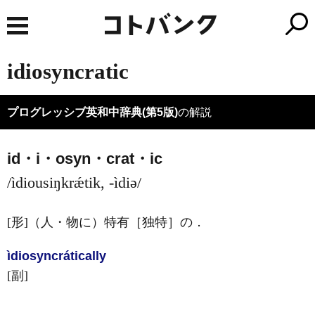
idiosyncratic
プログレッシブ英和中辞典(第5版)
の解説
id・i・osyn・crat・ic
/ìdiousiŋkrǽtik, -ìdiə/
[形]
（人・物に）特有［独特］の
．
ìdiosyncrátically
[副]