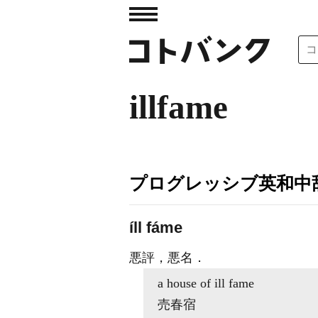
illfame
プログレッシブ英和中辞
íll fáme
悪評，悪名
．
a house of
ill fame
売春宿