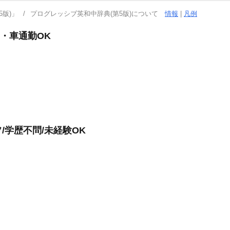
版)」
プログレッシブ英和中辞典(第5版)について
情報
|
凡例
円・車通勤OK
/学歴不問/未経験OK