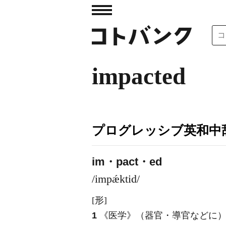
impacted
プログレッシブ英和中辞
im・pact・ed
/impǽktid/
[形]
1
《医学》
（器官・導官などに