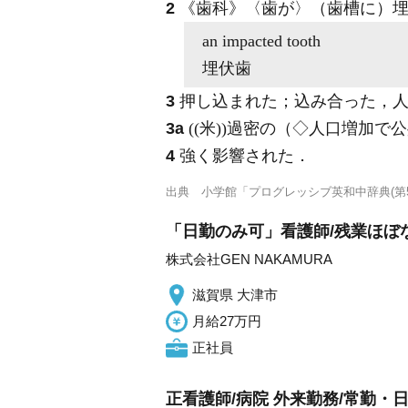
2
《歯科》
〈歯が〉（歯槽に）
an
impacted
tooth
埋伏歯
3
押し込まれた；込み合った，人
3a
((米))過密の（◇人口増加
4
強く影響された
．
出典
小学館「プログレッシブ英和中辞典(第5
「日勤のみ可」看護師/残業ほぼ
株式会社GEN NAKAMURA
滋賀県 大津市
月給27万円
正社員
正看護師/病院 外来勤務/常勤・