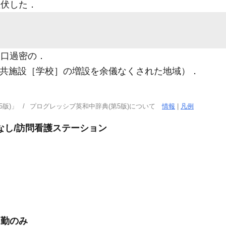
埋伏した
．
口過密の
．
で公共施設［学校］の増設を余儀なくされた地域）
．
版)」
プログレッシブ英和中辞典(第5版)について
情報
|
凡例
なし/訪問看護ステーション
日勤のみ