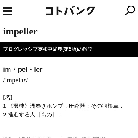
impeller
プログレッシブ英和中辞典(第5版)
の解説
im・pel・ler
/impélə
r
/
[名]
1
《機械》
渦巻きポンプ，圧縮器；その羽根車
．
2
推進する人［もの］
．