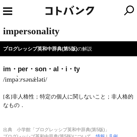
impersonality
プログレッシブ英和中辞典(第5版)
の解説
im・per・son・al・i・ty
/impə̀ː
r
s
ə
nǽləti/
[名]
非人格性；特定の個人に関しないこと；非人格的
なもの
．
出典
小学館「プログレッシブ英和中辞典(第5版)」
プログレッシブ英和中辞典(第5版)について
情報
|
凡例